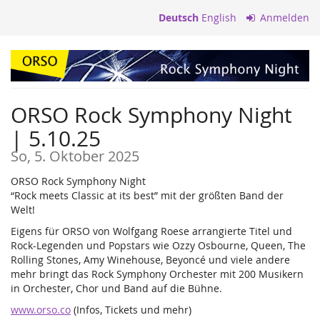
Zum
Deutsch
English
Anmelden
Haupt-
Inhalt
springen
ORSO Rock Symphony Night
| 5.10.25
So, 5. Oktober 2025
ORSO Rock Symphony Night
“Rock meets Classic at its best” mit der größten Band der
Welt!
Eigens für ORSO von Wolfgang Roese arrangierte Titel und
Rock-Legenden und Popstars wie Ozzy Osbourne, Queen, The
Rolling Stones, Amy Winehouse, Beyoncé und viele andere
mehr bringt das Rock Symphony Orchester mit 200 Musikern
in Orchester, Chor und Band auf die Bühne.
www.orso.co
(Infos, Tickets und mehr)